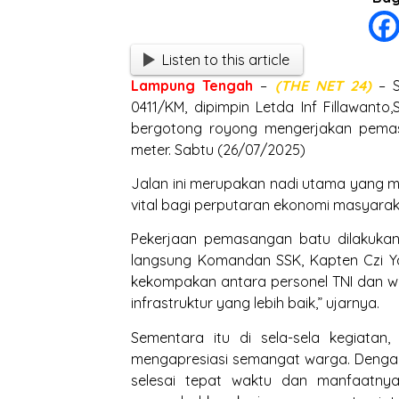
Listen to this article
Lampung
Tengah
–
(THE NET 24)
– S
0411/KM, dipimpin Letda Inf Fillawant
bergotong royong mengerjakan pemas
meter. Sabtu (26/07/2025)
Jalan ini merupakan nadi utama yang 
vital bagi perputaran ekonomi masyara
Pekerjaan pemasangan batu dilakuka
langsung Komandan SSK, Kapten Czi Ya
kekompakan antara personel TNI dan w
infrastruktur yang lebih baik,” ujarnya.
Sementara itu di sela-sela kegiatan
mengapresiasi semangat warga. Dengan
selesai tepat waktu dan manfaatnya