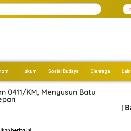
nomi
Hukum
Sosial Budaya
Olahraga
Lain
im 0411/KM, Menyusun Batu
epan
| 
kan berita ini :