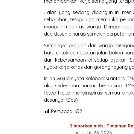
menambahkan, kerja sama yang tercipta i
Jalan yang sedang dibangun ini menjad
sehari-hari, tetapi juga membuka pelua
maupun mobilitas warga. Dengan adan
dua dusun diharap semakin berputar l
Semangat prajudit dan warga mengand
batu untuk pembuatan jalan bukan ha
dan kebersamaan di setiap pijakan. 
nyata kerja keras dan gotong royong y
Inilah wujud nyata kolaborasi antara T
aksi sederhana namun bermakna. TM
tetap hidup, menginspirasi semua piha
desanya. (Dbs)
Pembaca:
632
Dilaporkan oleh : Pimpinan Re
Juli 26, 2025