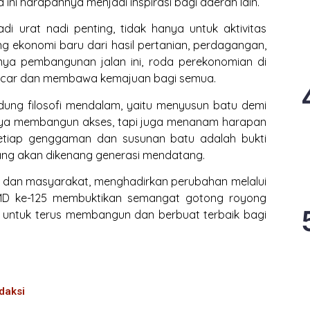
ni harapannya menjadi inspirasi bagi daerah lain.
i urat nadi penting, tidak hanya untuk aktivitas
ng ekonomi baru dari hasil pertanian, perdagangan,
ya pembangunan jalan ini, roda perekonomian di
ancar dan membawa kemajuan bagi semua.
ung filosofi mendalam, yaitu menyusun batu demi
nya membangun akses, tapi juga menanam harapan
Setiap genggaman dan susunan batu adalah bukti
ang akan dikenang generasi mendatang.
NI dan masyarakat, menghadirkan perubahan melalui
MD ke-125 membuktikan semangat gotong royong
k untuk terus membangun dan berbuat terbaik bagi
daksi