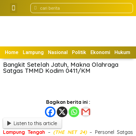
Tentang Kami
Box Redaksi
Home
Lampung
Nasional
Politik
Ekonomi
Hukum
Bangkit Setelah Jatuh, Makna Olahraga
Satgas TMMD Kodim 0411/KM
Bagikan berita ini :
Listen to this article
Lampung
Tengah
–
(THE NET 24)
– Personel Satgas