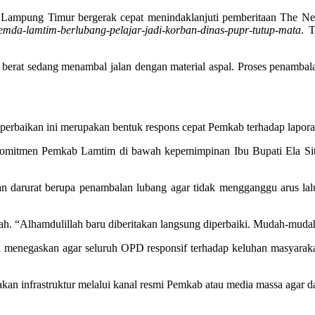
ampung Timur bergerak cepat menindaklanjuti pemberitaan The Net 
-pemda-lamtim-berlubang-pelajar-jadi-korban-dinas-pupr-tutup-mata
. 
at berat sedang menambal jalan dengan material aspal. Proses penamba
erbaikan ini merupakan bentuk respons cepat Pemkab terhadap lapor
uk komitmen Pemkab Lamtim di bawah kepemimpinan Ibu Bupati Ela Si
nan darurat berupa penambalan lubang agar tidak mengganggu arus l
h. “Alhamdulillah baru diberitakan langsung diperbaiki. Mudah-mudahan
menegaskan agar seluruh OPD responsif terhadap keluhan masyarakat
 infrastruktur melalui kanal resmi Pemkab atau media massa agar dapa