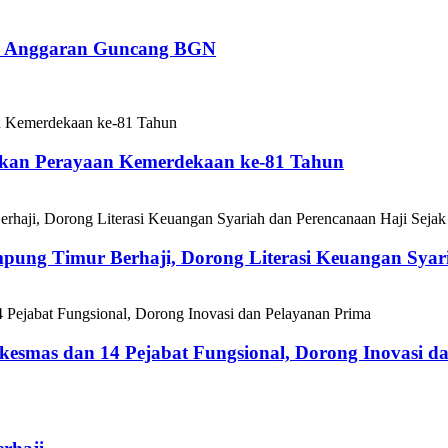
ih Anggaran Guncang BGN
eskan Perayaan Kemerdekaan ke-81 Tahun
ung Timur Berhaji, Dorong Literasi Keuangan Syari
smas dan 14 Pejabat Fungsional, Dorong Inovasi da