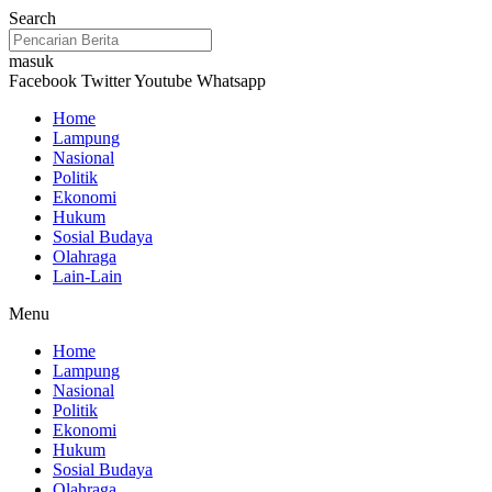
Lewati
Search
ke
konten
masuk
Facebook
Twitter
Youtube
Whatsapp
Home
Lampung
Nasional
Politik
Ekonomi
Hukum
Sosial Budaya
Olahraga
Lain-Lain
Menu
Home
Lampung
Nasional
Politik
Ekonomi
Hukum
Sosial Budaya
Olahraga