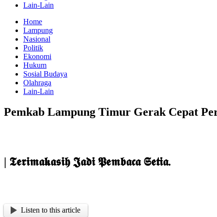
Lain-Lain
Home
Lampung
Nasional
Politik
Ekonomi
Hukum
Sosial Budaya
Olahraga
Lain-Lain
Pemkab Lampung Timur Gerak Cepat Perb
| 𝕿𝖊𝖗𝖎𝖒𝖆𝖐𝖆𝖘𝖎𝖍 𝕵𝖆𝖉𝖎 𝕻𝖊𝖒𝖇𝖆𝖈𝖆 𝕾𝖊𝖙𝖎𝖆.
Listen to this article