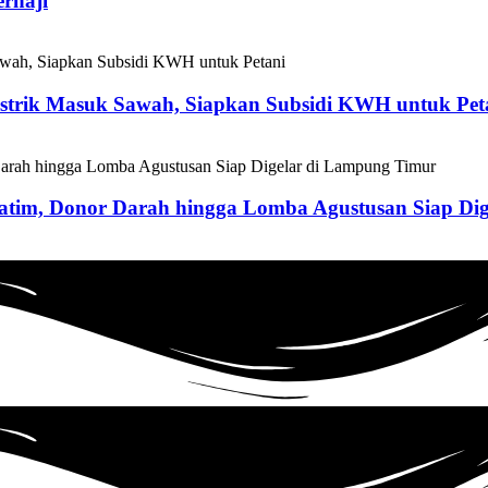
rhaji
istrik Masuk Sawah, Siapkan Subsidi KWH untuk Pet
atim, Donor Darah hingga Lomba Agustusan Siap Di