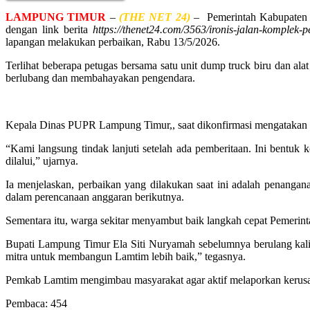
LAMPUNG
TIMUR
–
(THE NET 24)
– Pemerintah Kabupaten L
dengan link berita
https://thenet24.com/3563/ironis-jalan-komplek
lapangan melakukan perbaikan, Rabu 13/5/2026.
Terlihat beberapa petugas bersama satu unit dump truck biru dan al
berlubang dan membahayakan pengendara.
Kepala Dinas PUPR Lampung Timur,, saat dikonfirmasi mengatakan p
“Kami langsung tindak lanjuti setelah ada pemberitaan. Ini bent
dilalui,” ujarnya.
Ia menjelaskan, perbaikan yang dilakukan saat ini adalah penanga
dalam perencanaan anggaran berikutnya.
Sementara itu, warga sekitar menyambut baik langkah cepat Pemerinta
Bupati Lampung Timur Ela Siti Nuryamah sebelumnya berulang kali 
mitra untuk membangun Lamtim lebih baik,” tegasnya.
Pemkab Lamtim mengimbau masyarakat agar aktif melaporkan kerusakan
Pembaca:
454