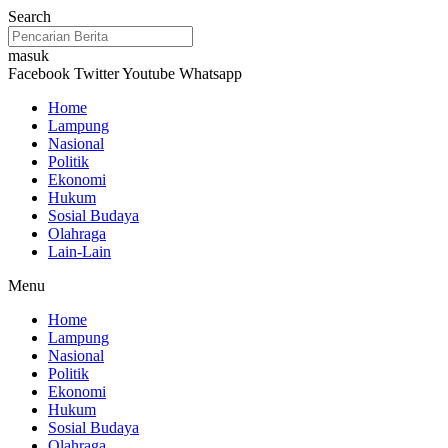
Lewati
Search
ke
konten
masuk
Facebook
Twitter
Youtube
Whatsapp
Home
Lampung
Nasional
Politik
Ekonomi
Hukum
Sosial Budaya
Olahraga
Lain-Lain
Menu
Home
Lampung
Nasional
Politik
Ekonomi
Hukum
Sosial Budaya
Olahraga