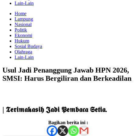
Lain-Lain
Home
Lampung
Nasional
Politik
Ekonomi
Hukum
Sosial Budaya
Olahraga
Lain-Lain
Usul Jadi Penanggung Jawab HPN 2026,
SMSI: Harus Bergiliran dan Berkeadilan
| 𝕿𝖊𝖗𝖎𝖒𝖆𝖐𝖆𝖘𝖎𝖍 𝕵𝖆𝖉𝖎 𝕻𝖊𝖒𝖇𝖆𝖈𝖆 𝕾𝖊𝖙𝖎𝖆.
Bagikan berita ini :