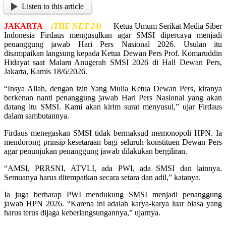
Listen to this article
JAKARTA
–
(THE NET 24)
– Ketua Umum Serikat Media Siber
Indonesia Firdaus mengusulkan agar SMSI dipercaya menjadi
penanggung jawab Hari Pers Nasional 2026. Usulan itu
disampaikan langsung kepada Ketua Dewan Pers Prof. Komaruddin
Hidayat saat Malam Anugerah SMSI 2026 di Hall Dewan Pers,
Jakarta, Kamis 18/6/2026.
“Insya Allah, dengan izin Yang Mulia Ketua Dewan Pers, kiranya
berkenan nanti penanggung jawab Hari Pers Nasional yang akan
datang itu SMSI. Kami akan kirim surat menyusul,” ujar Firdaus
dalam sambutannya.
Firdaus menegaskan SMSI tidak bermaksud memonopoli HPN. Ia
mendorong prinsip kesetaraan bagi seluruh konstituen Dewan Pers
agar penunjukan penanggung jawab dilakukan bergiliran.
“AMSI, PRRSNI, ATVLI, ada PWI, ada SMSI dan lainnya.
Semuanya harus ditempatkan secara setara dan adil,” katanya.
Ia juga berharap PWI mendukung SMSI menjadi penanggung
jawab HPN 2026. “Karena ini adalah karya-karya luar biasa yang
harus terus dijaga keberlangsungannya,” ujarnya.