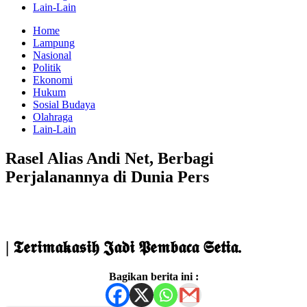
Lain-Lain
Home
Lampung
Nasional
Politik
Ekonomi
Hukum
Sosial Budaya
Olahraga
Lain-Lain
Rasel Alias Andi Net, Berbagi
Perjalanannya di Dunia Pers
| 𝕿𝖊𝖗𝖎𝖒𝖆𝖐𝖆𝖘𝖎𝖍 𝕵𝖆𝖉𝖎 𝕻𝖊𝖒𝖇𝖆𝖈𝖆 𝕾𝖊𝖙𝖎𝖆.
Bagikan berita ini :