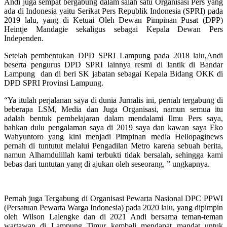
Andi juga sempat bergabung dalam salah satu Organisasi Pers yang
ada di Indonesia yaitu Serikat Pers Republik Indonesia (SPRI) pada
2019 lalu, yang di Ketuai Oleh Dewan Pimpinan Pusat (DPP)
Heintje Mandagie sekaligus sebagai Kepala Dewan Pers
Independen.
Setelah pembentukan DPD SPRI Lampung pada 2018 lalu,Andi
beserta pengurus DPD SPRI lainnya resmi di lantik di Bandar
Lampung dan di beri SK jabatan sebagai Kepala Bidang OKK di
DPD SPRI Provinsi Lampung.
“Ya itulah perjalanan saya di dunia Jurnalis ini, pernah tergabung di
beberapa LSM, Media dan Juga Organisasi, namun semua itu
adalah bentuk pembelajaran dalam mendalami Ilmu Pers saya,
bahkan dulu pengalaman saya di 2019 saya dan kawan saya Eko
Wahyuntoro yang kini menjadi Pimpinan media Hellopaginews
pernah di tuntutut melalui Pengadilan Metro karena sebuah berita,
namun Alhamdulillah kami terbukti tidak bersalah, sehingga kami
bebas dari tuntutan yang di ajukan oleh seseorang, ” ungkapnya.
Pernah juga Tergabung di Organisasi Pewarta Nasional DPC PPWI
(Persatuan Pewarta Warga Indonesia) pada 2020 lalu, yang dipimpin
oleh Wilson Lalengke dan di 2021 Andi bersama teman-teman
wartawan di Lampung Timur kembali mendapat mandat untuk