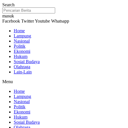
Lewati
Search
ke
konten
masuk
Facebook
Twitter
Youtube
Whatsapp
Home
Lampung
Nasional
Politik
Ekonomi
Hukum
Sosial Budaya
Olahraga
Lain-Lain
Menu
Home
Lampung
Nasional
Politik
Ekonomi
Hukum
Sosial Budaya
Olahraga