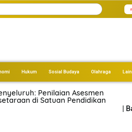
nomi
Hukum
Sosial Budaya
Olahraga
Lain
enyeluruh: Penilaian Asesmen
setaraan di Satuan Pendidikan
| 