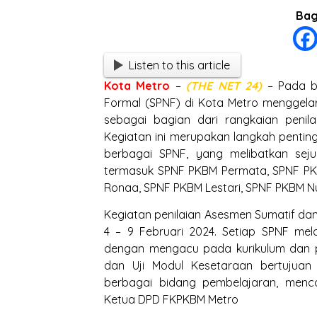
Bagi
Listen to this article
Kota
Metro
–
(THE NET 24)
– Pada bu
Formal (SPNF) di Kota Metro menggelar
sebagai bagian dari rangkaian penil
Kegiatan ini merupakan langkah pentin
berbagai SPNF, yang melibatkan sejum
termasuk SPNF PKBM Permata, SPNF PK
Ronaa, SPNF PKBM Lestari, SPNF PKBM N
Kegiatan penilaian Asesmen Sumatif dan 
4 – 9 Februari 2024. Setiap SPNF me
dengan mengacu pada kurikulum dan p
dan Uji Modul Kesetaraan bertujuan
berbagai bidang pembelajaran, menca
Ketua DPD FKPKBM Metro