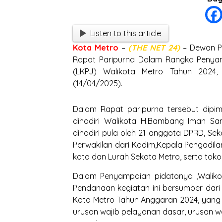
Listen to this article
Kota
Metro
–
(THE NET 24)
– Dewan Pe
Rapat Paripurna Dalam Rangka Penya
(LKPJ) Walikota Metro Tahun 2024,
(14/04/2025).
Dalam Rapat paripurna tersebut dipim
dihadiri Walikota H.Bambang Iman San
dihadiri pula oleh 21 anggota DPRD, Sek
Perwakilan dari Kodim,Kepala Pengadila
kota dan Lurah Sekota Metro, serta to
Dalam Penyampaian pidatonya ,Walik
Pendanaan kegiatan ini bersumber dar
Kota Metro Tahun Anggaran 2024, yang m
urusan wajib pelayanan dasar, urusan wa