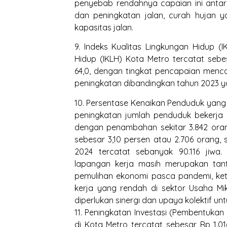
penyebab rendahnya capaian ini antar
dan peningkatan jalan, curah hujan y
kapasitas jalan.
9. Indeks Kualitas Lingkungan Hidup (
Hidup (IKLH) Kota Metro tercatat sebe
64,0, dengan tingkat pencapaian menca
peningkatan dibandingkan tahun 2023 ya
10. Persentase Kenaikan Penduduk yang
peningkatan jumlah penduduk bekerja 
dengan penambahan sekitar 3.842 oran
sebesar 3,10 persen atau 2.706 orang,
2024 tercatat sebanyak 90.116 jiwa.
lapangan kerja masih merupakan tant
pemulihan ekonomi pasca pandemi, kete
kerja yang rendah di sektor Usaha Mik
diperlukan sinergi dan upaya kolektif 
11. Peningkatan Investasi (Pembentukan 
di Kota Metro tercatat sebesar Rp 1.01