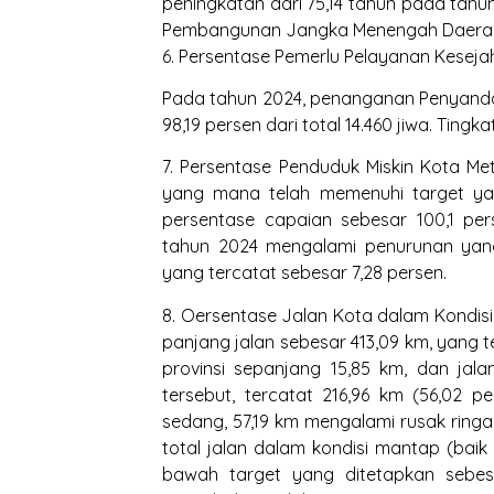
peningkatan dari 75,14 tahun pada tahu
Pembangunan Jangka Menengah Daerah (
6. Persentase Pemerlu Pelayanan Keseja
Pada tahun 2024, penanganan Penyanda
98,19 persen dari total 14.460 jiwa. Ting
7. Persentase Penduduk Miskin Kota Me
yang mana telah memenuhi target yan
persentase capaian sebesar 100,1 per
tahun 2024 mengalami penurunan yang
yang tercatat sebesar 7,28 persen.
8. Oersentase Jalan Kota dalam Kondisi
panjang jalan sebesar 413,09 km, yang t
provinsi sepanjang 15,85 km, dan jala
tersebut, tercatat 216,96 km (56,02 p
sedang, 57,19 km mengalami rusak ringa
total jalan dalam kondisi mantap (baik
bawah target yang ditetapkan sebes