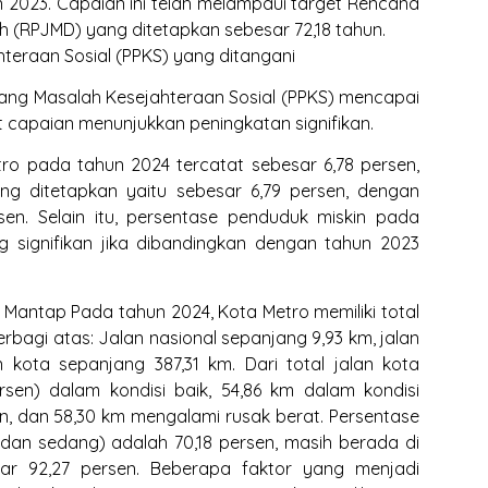
n 2023. Capaian ini telah melampaui target Rencana
RPJMD) yang ditetapkan sebesar 72,18 tahun.
hteraan Sosial (PPKS) yang ditangani
ng Masalah Kesejahteraan Sosial (PPKS) mencapai
kat capaian menunjukkan peningkatan signifikan.
tro pada tahun 2024 tercatat sebesar 6,78 persen,
g ditetapkan yaitu sebesar 6,79 persen, dengan
sen. Selain itu, persentase penduduk miskin pada
 signifikan jika dibandingkan dengan tahun 2023
 Mantap Pada tahun 2024, Kota Metro memiliki total
erbagi atas: Jalan nasional sepanjang 9,93 km, jalan
n kota sepanjang 387,31 km. Dari total jalan kota
ersen) dalam kondisi baik, 54,86 km dalam kondisi
n, dan 58,30 km mengalami rusak berat. Persentase
 dan sedang) adalah 70,18 persen, masih berada di
ar 92,27 persen. Beberapa faktor yang menjadi