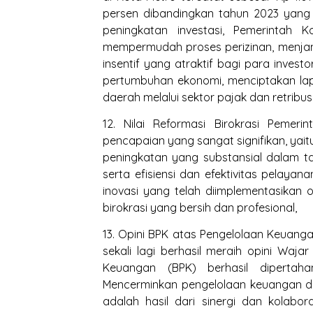
persen dibandingkan tahun 2023 yang
peningkatan investasi, Pemerintah 
mempermudah proses perizinan, menja
insentif yang atraktif bagi para inves
pertumbuhan ekonomi, menciptakan la
daerah melalui sektor pajak dan retribusi
12. Nilai Reformasi Birokrasi Pemer
pencapaian yang sangat signifikan, yait
peningkatan yang substansial dalam ta
serta efisiensi dan efektivitas pelaya
inovasi yang telah diimplementasika
birokrasi yang bersih dan profesional,
13. Opini BPK atas Pengelolaan Keuang
sekali lagi berhasil meraih opini Waj
Keuangan (BPK) berhasil dipertaha
Mencerminkan pengelolaan keuangan dae
adalah hasil dari sinergi dan kolabo