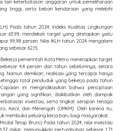
a lain keterbatasan anggaran untuk pemeliharaan
ang tinggi, serta beban kendaraan yang melebihi
IKLH) Pada tahun 2024, Indeks Kualitas Lingkungan
sar 63,99, mendekati target yang ditetapkan yaitu
pai 99,98 persen. Nilai IKLH tahun 2024 mengalami
ng sebesar 62,15.
 Bekerja pemerintah Kota Metro menetapkan target
sebesar 4,4 persen dari tahun sebelumnya, setara
g. Namun demikian, realisasi yang tercapai hanya
 sehingga total penduduk yang bekerja pada tahun
 Capaian ini mengindikasikan bahwa penciptaan
angan yang signifikan, diakibatkan oleh dampak
rbatasan investasi, serta tingkat serapan tenaga
ro, Kecil, dan Menengah (UMKM). Oleh karena itu,
untuk membuka peluang kerja baru bagi masyarakat.
Modal Tetap Bruto) Pada tahun 2024, nilai investasi
6,57 miliar, menunjukkan pertumbuhan sebesar 1,71