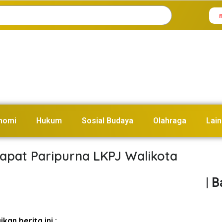
nomi
Hukum
Sosial Budaya
Olahraga
Lain
apat Paripurna LKPJ Walikota
| 
kan berita ini :