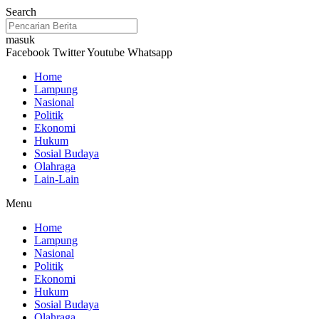
Lewati
Search
ke
konten
masuk
Facebook
Twitter
Youtube
Whatsapp
Home
Lampung
Nasional
Politik
Ekonomi
Hukum
Sosial Budaya
Olahraga
Lain-Lain
Menu
Home
Lampung
Nasional
Politik
Ekonomi
Hukum
Sosial Budaya
Olahraga