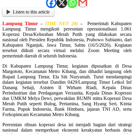
Listen to this article
Lampung
Timur
–
(THE NET 24)
– Pemerintah Kabupaten
Lampung Timur mengikuti peresmian operasionalisasi 1.061
Koperasi Desa/Kelurahan Merah Putih yang dilakukan secara
nasional oleh Presiden Republik Indonesia, Prabowo Subianto, dari
Kabupaten Nganjuk, Jawa Timur, Sabtu (16/5/2026). Kegiatan
tersebut diikuti secara virtual melalui Zoom Meeting oleh
pemerintah daerah di seluruh Indonesia.
Di Kabupaten Lampung Timur, kegiatan dipusatkan di Desa
Margototo, Kecamatan Metro Kibang, dan dihadiri langsung oleh
Bupati Lampung Timur, Ela Siti Nuryamah. Turut mendampingi
dalam kegiatan tersebut Dandim 0429/Lampung Timur Letkol Inf
Danang Setiaji, Asisten II Wirham Riadi, Kepala Dinas
Perindustrian dan Perdagangan Verzanita, Kepala Dinas Koperasi
dan UMKM Melya Dewi, perwakilan BUMN mitra Koperasi Desa
Merah Putih seperti Bulog, Pertamina, Sang Hyang Seri, Kimia
Farma, Pupuk Indonesia, Bank Himbara, jajaran TNI AD, serta
Forkopimcam Kecamatan Metro Kibang.
Peresmian ribuan koperasi desa ini menjadi bagian dari strategi
nasional dalam memperkuat ekonomi kerakyatan berbasis desa