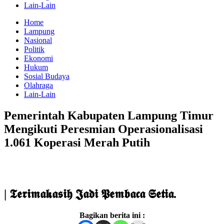
Lain-Lain
Home
Lampung
Nasional
Politik
Ekonomi
Hukum
Sosial Budaya
Olahraga
Lain-Lain
Pemerintah Kabupaten Lampung Timur
Mengikuti Peresmian Operasionalisasi
1.061 Koperasi Merah Putih
| 𝕿𝖊𝖗𝖎𝖒𝖆𝖐𝖆𝖘𝖎𝖍 𝕵𝖆𝖉𝖎 𝕻𝖊𝖒𝖇𝖆𝖈𝖆 𝕾𝖊𝖙𝖎𝖆.
Bagikan berita ini :