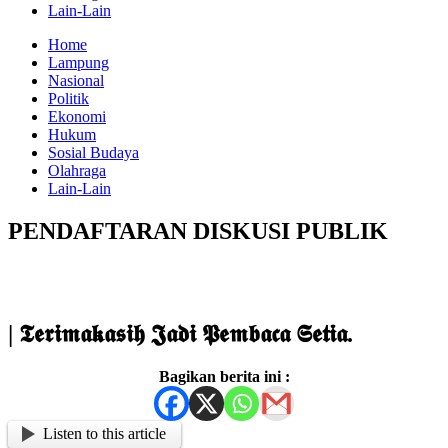
Lain-Lain
Home
Lampung
Nasional
Politik
Ekonomi
Hukum
Sosial Budaya
Olahraga
Lain-Lain
PENDAFTARAN DISKUSI PUBLIK
| 𝕿𝖊𝖗𝖎𝖒𝖆𝖐𝖆𝖘𝖎𝖍 𝕵𝖆𝖉𝖎 𝕻𝖊𝖒𝖇𝖆𝖈𝖆 𝕾𝖊𝖙𝖎𝖆.
Bagikan berita ini :
Listen to this article