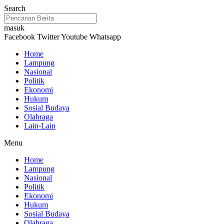
Lewati
Search
ke
konten
masuk
Facebook
Twitter
Youtube
Whatsapp
Home
Lampung
Nasional
Politik
Ekonomi
Hukum
Sosial Budaya
Olahraga
Lain-Lain
Menu
Home
Lampung
Nasional
Politik
Ekonomi
Hukum
Sosial Budaya
Olahraga