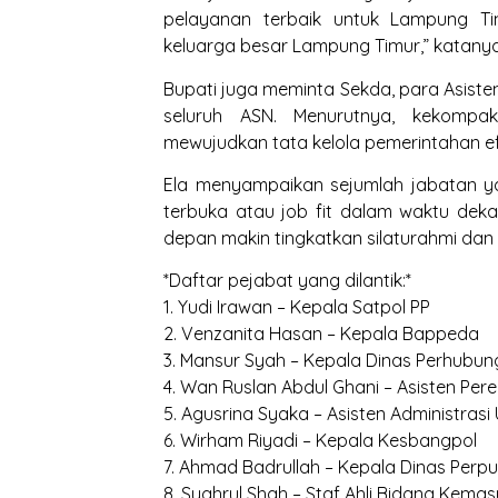
pelayanan terbaik untuk Lampung Ti
keluarga besar Lampung Timur,” katanya
Bupati juga meminta Sekda, para Asisten
seluruh ASN. Menurutnya, kekompa
mewujudkan tata kelola pemerintahan efe
Ela menyampaikan sejumlah jabatan yan
terbuka atau job fit dalam waktu dek
depan makin tingkatkan silaturahmi dan 
*Daftar pejabat yang dilantik:*
1. Yudi Irawan – Kepala Satpol PP
2. Venzanita Hasan – Kepala Bappeda
3. Mansur Syah – Kepala Dinas Perhubu
4. Wan Ruslan Abdul Ghani – Asisten P
5. Agusrina Syaka – Asisten Administras
6. Wirham Riyadi – Kepala Kesbangpol
7. Ahmad Badrullah – Kepala Dinas Perp
8. Syahrul Shah – Staf Ahli Bidang Kem