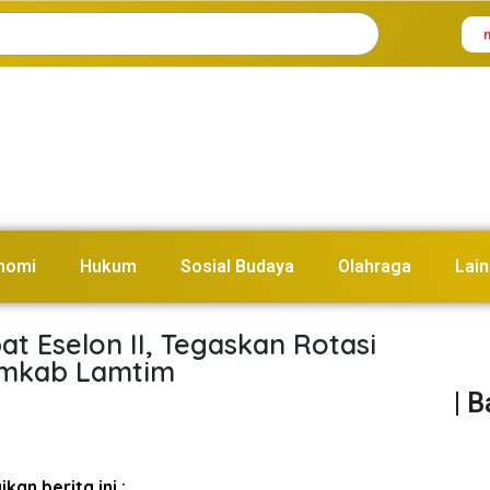
nomi
Hukum
Sosial Budaya
Olahraga
Lain
bat Eselon II, Tegaskan Rotasi
Pemkab Lamtim
| 
kan berita ini :