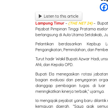
Listen to this article
Lampung
Timur
–
(THE NET 24)
– Bupati
Pejabat Pimpinan Tinggi Pratama eselon
berlangsung di Aula Utama Setdakab, J
Pelantikan berdasarkan Kepbup L
Pengangkatan, Pemindahan, dan Pemberh
Turut hadir Wakil Bupati Azwar Hadi, uns
Ahli, dan Kepala OPD.
Bupati Ela menegaskan rotasi jabata
bagian evaluasi dan penyegaran organi
dianggap pembagian tugas di luar 
meningkatkan kinerja terbaik,” ujarnya.
Ia mengajak pejabat yang baru dilantik
kemajuan daerah. “Saya ajak semua