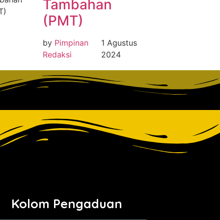
Tambahan
(PMT)
by
Pimpinan
1 Agustus
Redaksi
2024
Kolom Pengaduan